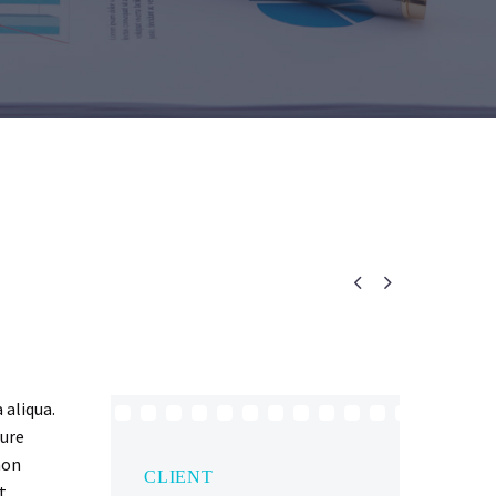


 aliqua.
rure
non
CLIENT
t