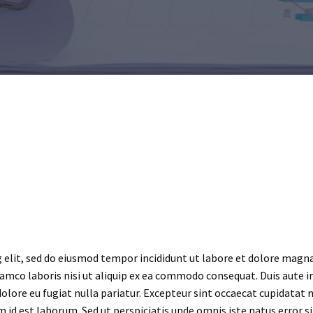
 elit, sed do eiusmod tempor incididunt ut labore et dolore magna
lamco laboris nisi ut aliquip ex ea commodo consequat. Duis aute i
dolore eu fugiat nulla pariatur. Excepteur sint occaecat cupidatat 
im id est laborum. Sed ut perspiciatis unde omnis iste natus error si