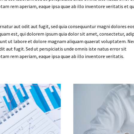
m rem aperiam, eaque ipsa quae ab illo inventore veritatis et qu
atur aut odit aut fugit, sed quia consequuntur magni dolores eos
uam est, qui dolorem ipsum quia dolor sit amet, consectetur, adip
idunt ut labore et dolore magnam aliquam quaerat voluptatem. N
t aut fugit. Sed ut perspiciatis unde omnis iste natus error sit
m rem aperiam, eaque ipsa quae ab illo inventore veritatis.