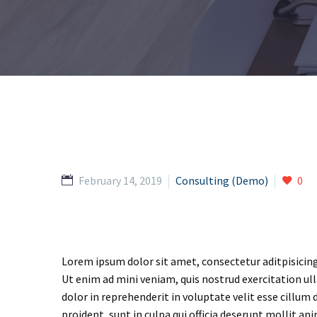
February 14, 2019
Consulting (Demo)
0
Lorem ipsum dolor sit amet, consectetur aditpisicing
Ut enim ad mini veniam, quis nostrud exercitation ul
dolor in reprehenderit in voluptate velit esse cillum 
proident, sunt in culpa qui officia deserunt mollit an