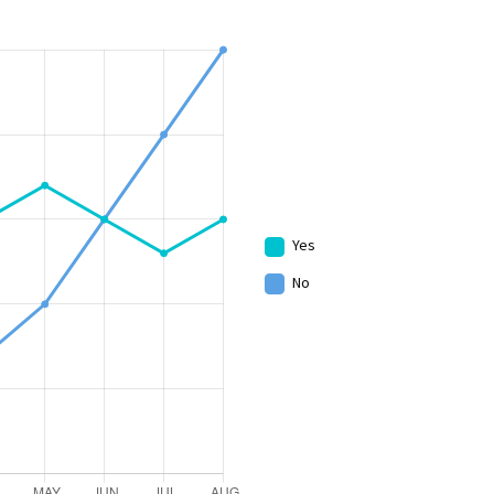
Yes
No